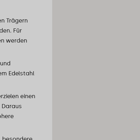
len Trägern
den. Für
ten werden
 und
em Edelstahl
rzielen einen
. Daraus
öhere
, besondere