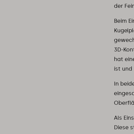
der Fe
Beim Ei
Kugelpl
gewechs
3D-Kont
hat ein
ist und
In bei
eingesc
Oberfl
Als Ein
Diese s