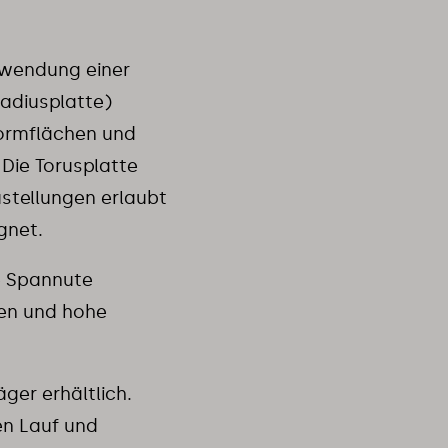
rwendung einer
radiusplatte)
formflächen und
Die Torusplatte
ustellungen erlaubt
gnet.
e Spannute
ten und hohe
ger erhältlich.
en Lauf und