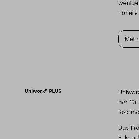
weniger
höhere 
Mehr
Uniworx® PLUS
Uniworx
der für
Restma
Das Frä
Eck- o