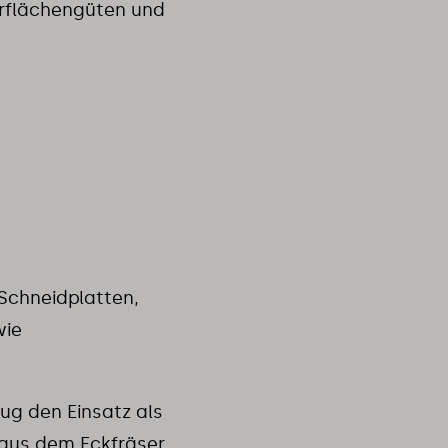
erflächengüten und
 Schneidplatten,
wie
ug den Einsatz als
aus dem Eckfräser