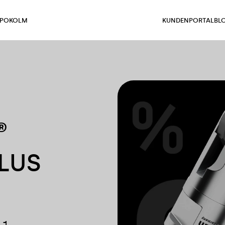
 POKOLM
KUNDENPORTAL
BL
®
PLUS