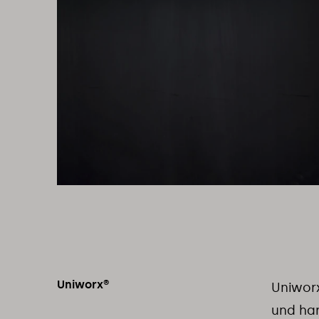
Uniworx®
Uniwor
und har