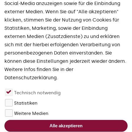
Social-Media anzuzeigen sowie für die Einbindung
externer Medien. Wenn Sie auf "Alle akzeptieren"
klicken, stimmen Sie der Nutzung von Cookies für
Statistiken, Marketing, sowie der Einbindung
externen Medien (Zusatzdienste) zu und erklären
Unsere Marken
sich mit der hierbei erfolgenden Verarbeitung von
personenbezogenen Daten einverstanden. Sie
Spinworx®
Mirroworx®
können diese Einstellungen jederzeit wieder ändern.
Slotworx®
Planworx®
Weitere Infos finden Sie in der
Finworx®
Squareworx®
Datenschutzerklärung.
Waveworx®
Uniworx®
Technisch notwendig
Quadworx®
Fourworx®
Statistiken
Forgefix®
schließen
Weitere Medien
Bitte akzeptieren Sie die Cookies
Alle akzeptieren
für JivoChat, um den Live-Chat zu