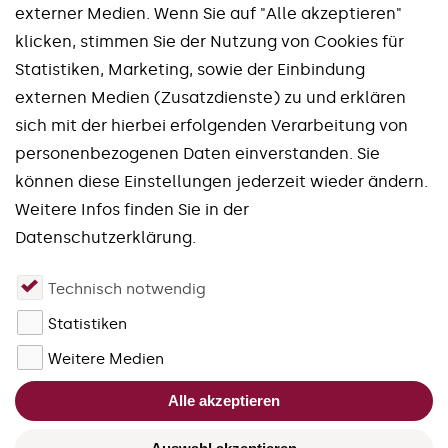
externer Medien. Wenn Sie auf "Alle akzeptieren"
klicken, stimmen Sie der Nutzung von Cookies für
Statistiken, Marketing, sowie der Einbindung
externen Medien (Zusatzdienste) zu und erklären
Unsere Marken
sich mit der hierbei erfolgenden Verarbeitung von
personenbezogenen Daten einverstanden. Sie
Spinworx®
Mirroworx®
können diese Einstellungen jederzeit wieder ändern.
Slotworx®
Planworx®
Weitere Infos finden Sie in der
Finworx®
Squareworx®
Datenschutzerklärung.
Waveworx®
Uniworx®
Technisch notwendig
Quadworx®
Fourworx®
Statistiken
schließen
Forgefix®
Weitere Medien
Bitte akzeptieren Sie die Cookies
Alle akzeptieren
für JivoChat, um den Live-Chat zu
nutzen.