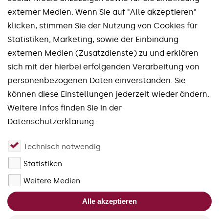
externer Medien. Wenn Sie auf "Alle akzeptieren"
klicken, stimmen Sie der Nutzung von Cookies für
Statistiken, Marketing, sowie der Einbindung
externen Medien (Zusatzdienste) zu und erklären
Unsere Marken
sich mit der hierbei erfolgenden Verarbeitung von
personenbezogenen Daten einverstanden. Sie
Spinworx®
Mirroworx®
können diese Einstellungen jederzeit wieder ändern.
Slotworx®
Planworx®
Weitere Infos finden Sie in der
Finworx®
Squareworx®
Datenschutzerklärung.
Waveworx®
Uniworx®
Technisch notwendig
Quadworx®
Fourworx®
Statistiken
schließen
Forgefix®
Weitere Medien
Bitte akzeptieren Sie die Cookies
Alle akzeptieren
für JivoChat, um den Live-Chat zu
nutzen.