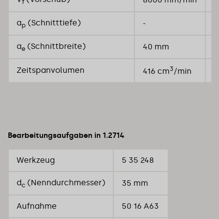
f
a
(Schnitttiefe)
-
0
p
a
(Schnittbreite)
40 mm
1
e
3
Zeitspanvolumen
416 cm
/min
8
Bearbeitungsaufgaben in 1.2714
Werkzeug
5 35 248
d
(Nenndurchmesser)
35 mm
c
Aufnahme
50 16 A63