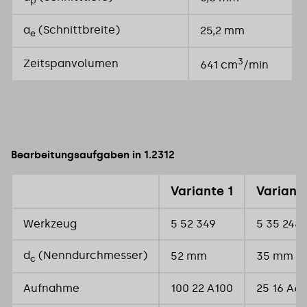
p
a
(Schnittbreite)
25,2 mm
e
3
Zeitspanvolumen
641 cm
/min
Bearbeitungsaufgaben in 1.2312
Variante 1
Variant
Werkzeug
5 52 349
5 35 248
d
(Nenndurchmesser)
52 mm
35 mm
c
Aufnahme
100 22 A100
25 16 A6