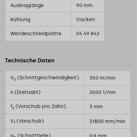
Auskraglänge
90 mm
Kühlung
trocken
Wendeschneidplatte
04 49 842
Technische Daten
V
(Schnittgeschwindigkeit)
350 m/min
c
n (Drehzahl)
2650 1/min
f
(Vorschub pro Zahn)
3 mm
z
V
(Vorschub)
31800 mm/min
f
a
(Schnitttiefe)
0,8 mm