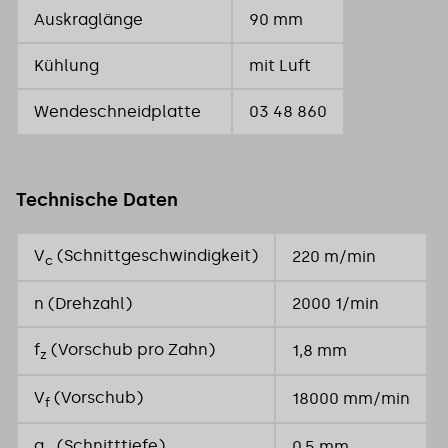
Auskraglänge
90 mm
Kühlung
mit Luft
Wendeschneidplatte
03 48 860
Technische Daten
V
(Schnittgeschwindigkeit)
220 m/min
c
n (Drehzahl)
2000 1/min
f
(Vorschub pro Zahn)
1,8 mm
z
V
(Vorschub)
18000 mm/min
f
a
(Schnitttiefe)
0,5 mm