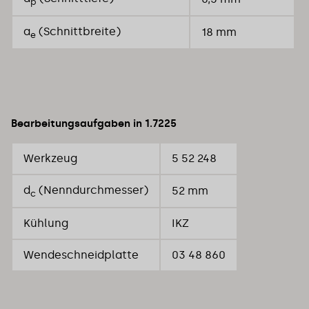
p
a
(Schnittbreite)
18 mm
e
Bearbeitungsaufgaben in 1.7225
Werkzeug
5 52 248
d
(Nenndurchmesser)
52 mm
c
Kühlung
IKZ
Wendeschneidplatte
03 48 860