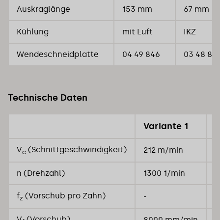
Auskraglänge
153 mm
67 mm
Kühlung
mit Luft
IKZ
Wendeschneidplatte
04 49 846
03 48 85
Technische Daten
Variante 1
V
V
(Schnittgeschwindigkeit)
212 m/min
2
c
n (Drehzahl)
1300 1/min
1
f
(Vorschub pro Zahn)
-
1
z
V
(Vorschub)
8000 mm/min
9