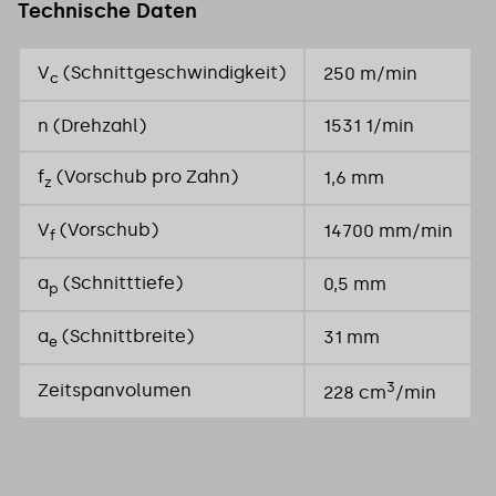
Technische Daten
V
(Schnittgeschwindigkeit)
250 m/min
c
n (Drehzahl)
1531 1/min
f
(Vorschub pro Zahn)
1,6 mm
z
V
(Vorschub)
14700 mm/min
f
a
(Schnitttiefe)
0,5 mm
p
a
(Schnittbreite)
31 mm
e
3
Zeitspanvolumen
228 cm
/min